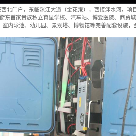
城西北门户，东临洣江大道（金花港），西接洣水河。项
衡东首家贵族私立育星学校、汽车站、博爱医院、商贸城
、室内泳池、幼儿园、景观塔、博物馆等完善配套设施，