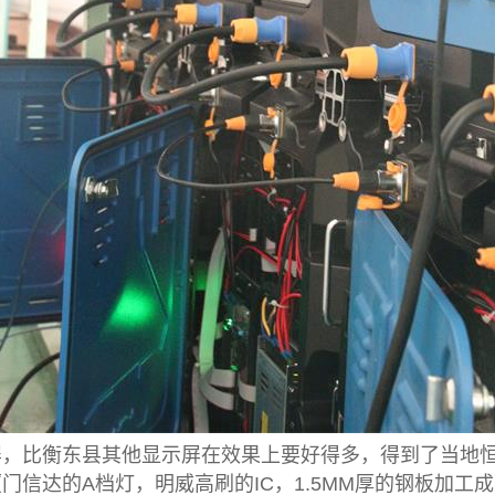
屏，比衡东县其他显示屏在效果上要好得多，得到了当地
信达的A档灯，明威高刷的IC，1.5MM厚的钢板加工成的