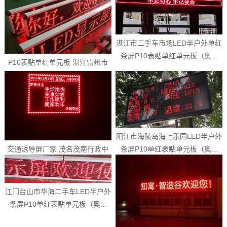
湛江市二手车市场LED半户外单红
条屏P10表贴单红单元板（奥...
P10表贴单红单元板 湛江雷州市
金丰宾馆LED单红条屏 LE...
阳江市海陵岛海上乐园LED半户外
条屏P10单红表贴单元板（奥...
交通诱导屏厂家 茂名茂南行政中
心LED户外条屏 P10表贴单...
江门台山市华海二手车LED半户外
条屏P10单红表贴单元板（奥...