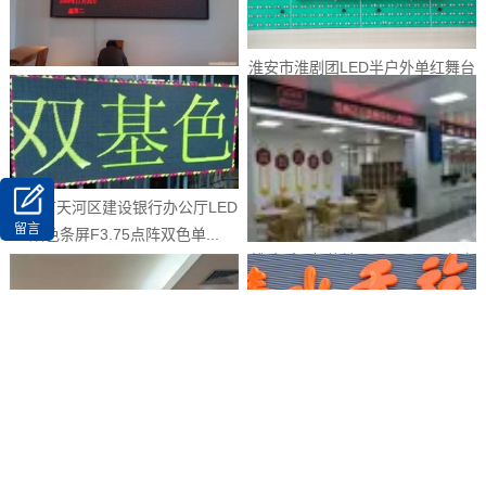
淮安市淮剧团LED半户外单红舞台
广州市红豆粤剧团LED舞台屏5.0
屏5.0半户外插灯单元板（奥...
点阵双色单元板（奥马哈）
广州市天河区建设银行办公厅LED
留言
双色条屏F3.75点阵双色单...
排队叫号机终端显示屏F4.75点阵
单红单元板（奥马哈）
茂名市茂南行政服务中心LED双色
条屏F3.75表贴双色单元板...