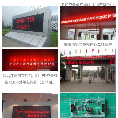
P10户外单红模组 中山市华侨中
学LED户外单双色全彩屏（美...
肇庆市第二技校户外单红条屏
LED字幕机厂家 P10户外单红...
珠海五中LED户外单红条屏P10户
外单红模组（奥马哈）
清远连州市农村信用社LED户外条
屏P10户外单红模组（奥马哈...
广州增城区中新小学LED户外条屏
P10户外单红模组（奥马哈）