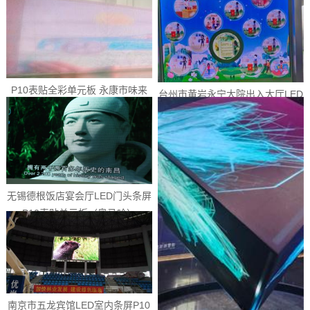
P10表贴全彩单元板 永康市味来
台州市黄岩永宁大院出入大厅LED
餐厅LED门头条屏（美奥马哈...
门头条屏P10表贴单元板（奥...
无锡德根饭店宴会厅LED门头条屏
P10表贴单元板（奥马哈）
南京市五龙宾馆LED室内条屏P10