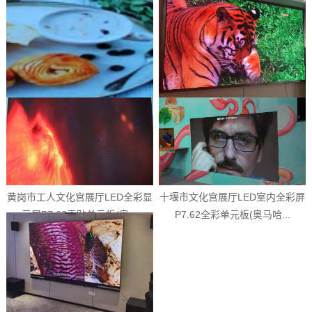
深圳小间距屏 P1.53室内全彩模组
开封市第二中医院会议室...
P1.53室内全彩单元板 恩施市体育
运动中心会议室 深圳小间...
黄岗市工人文化宫展厅LED全彩显
十堰市文化宫展厅LED室内全彩屏
示屏P7.62表贴单元板(奥...
P7.62全彩单元板(奥马哈...