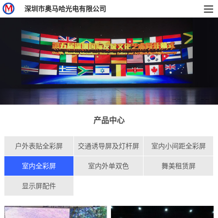
深圳市奥马哈光电有限公司
产品中心
户外表贴全彩屏
交通诱导屏及灯杆屏
室内小间距全彩屏
室内全彩屏
室内外单双色
舞美租赁屏
显示屏配件