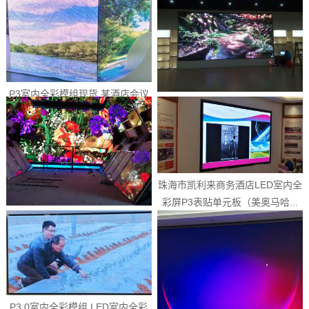
P3室内全彩模组现货 某酒店会议
东莞市虎门综合水厂市场LED室内
室LED高清显示屏（美奥马哈...
全彩屏P3表贴单元板（美奥马...
珠海市凯利来商务酒店LED室内全
彩屏P3表贴单元板（美奥马哈...
益阳市安化黑茶培训基地LED室内
全彩屏P3表贴全彩（美奥马哈...
P3.0室内全彩模组 LED室内全彩