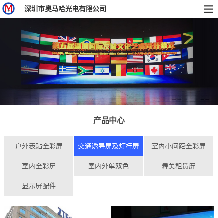
深圳市奥马哈光电有限公司
产品中心
户外表贴全彩屏
交通诱导屏及灯杆屏
室内小间距全彩屏
室内全彩屏
室内外单双色
舞美租赁屏
显示屏配件