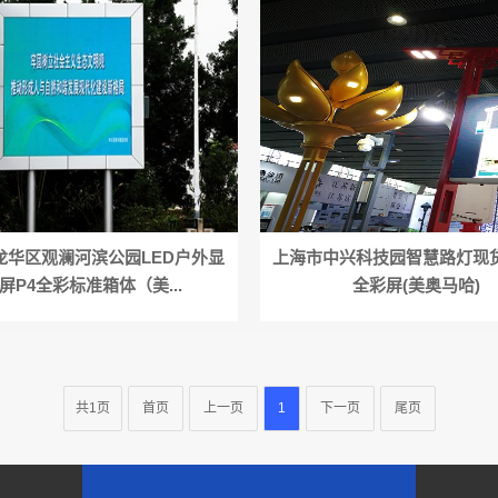
龙华区观澜河滨公园LED户外显
上海市中兴科技园智慧路灯现货
屏P4全彩标准箱体（美...
全彩屏(美奥马哈)
共1页
首页
上一页
1
下一页
尾页