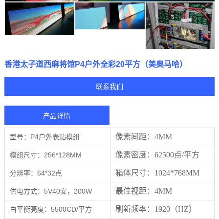
香港太子道西麻将馆P4户外全彩20平方（美奥马哈）
联系我们
产品详情
像素间距：
4MM
P4户外表贴模组
型号：
像素密度：
62500点/平方
256*128MM
模组尺寸：
箱体尺寸：
1024*768MM
64*32点
分辨率：
最佳视距：
4MM
5V40安，200W
供电方式：
刷新频率：
1920
（
HZ）
5500CD/平方
白平衡亮度：