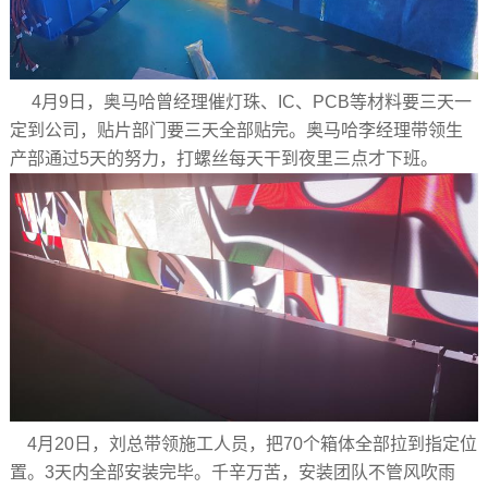
4月9日，奥马哈曾经理催灯珠、IC、PCB等材料要三天一
定到公司，贴片部门要三天全部贴完。奥马哈李经理带领生
产部通过5天的努力，打螺丝每天干到夜里三点才下班。
4月20日，刘总带领施工人员，把70个箱体全部拉到指定位
置。3天内全部安装完毕。千辛万苦，安装团队不管风吹雨