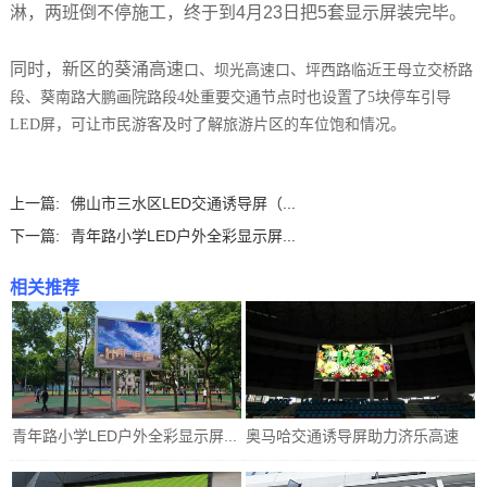
淋，两班倒不停施工，终于到4月23日把5套显示屏装完毕。
同时，新区的葵涌高速
口、坝光高速口、坪西路临近王母立交桥路
段、葵南路大鹏画院路段4处重要交通节点时也设置了5块停车引导
LED屏，可让市民游客及时了解旅游片区的车位饱和情况。
上一篇:
佛山市三水区LED交通诱导屏（...
下一篇:
青年路小学LED户外全彩显示屏...
相关推荐
青年路小学LED户外全彩显示屏...
奥马哈交通诱导屏助力济乐高速