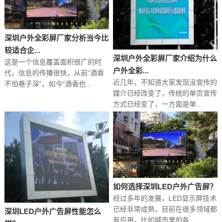
深圳户外全彩屏厂家分析当今比
较适合企...
深圳户外全彩屏厂家介绍为什么
这是一个信息覆盖面积很广的时
户外全彩...
代，信息的传播很快，从前“酒香
近几年，不知道大家发现没宣传的
不怕巷子深”，如今“酒香也...
媒介已经改变了，传统的单页宣传
方式已经变了，一方面是单...
如何选择深圳LED户外广告屏？
经过多年的发展，LED显示屏技术
已经非常成熟，目前在很多领域都
深圳LED户外广告屏性能怎么
有应用，比如城市里的各...