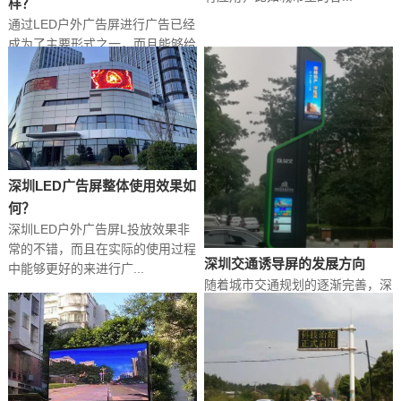
样？
通过LED户外广告屏进行广告已经
成为了主要形式之一，而且能够给
企业带来更好的收益，不...
深圳LED广告屏整体使用效果如
何？
深圳LED户外广告屏‍L投放效果非
常的不错，而且在实际的使用过程
深圳交通诱导屏的发展方向
中能够更好的来进行广...
随着城市交通规划的逐渐完善，深
圳交通诱导屏可谓是随处可见，简
单来说，交通诱导屏就是L...