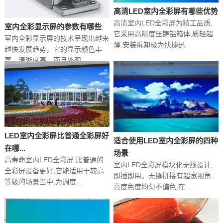
高清LED室内全彩屏‍有哪些优势
高清室内LED全彩屏为精工品质,
室内全彩显示屏的参数有哪些
它采用高精度压铸铝箱体,质轻超
‍室内全彩显示屏‍的技术呈现出越来
薄,安装拆卸极为快捷迅...
越快发展趋势，它的显示颜色丰
富，清晰度高，而且外观...
LED室内全彩屏‍比普通全彩屏好
适合使用LED室内全彩屏的四种
在哪...
场景
高寿命室内LED全彩屏,比普通的
室内LED全彩屏模块化无线设计,
全彩屏设备更好,它能适用于较高
即插即用。无缝拼接有超宽视角,
等级的场景当中,为调度...
亮度色度均匀不偏色,在...