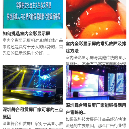
如何挑选室内全彩显示屏
室内全彩显示屏‍相对其他媒体产品
室内全彩显示屏‍的常见故障及排
来说还是具有十分大的优势的，首
除方法
先它的显示效果十分好，...
室内全彩显示屏‍与其他传统的显示
屏相比，不会有马赛克和颗粒物现
象出现，而且其屏幕颜色...
深圳舞台租赁屏厂家能够得到用
深圳舞台租赁屏厂家可靠的三点
户青睐的...
原因
如果说科技发展是让商品经济快速
深圳舞台租赁屏厂家对于其显示屏
流通的主要原因，那么广告行业得