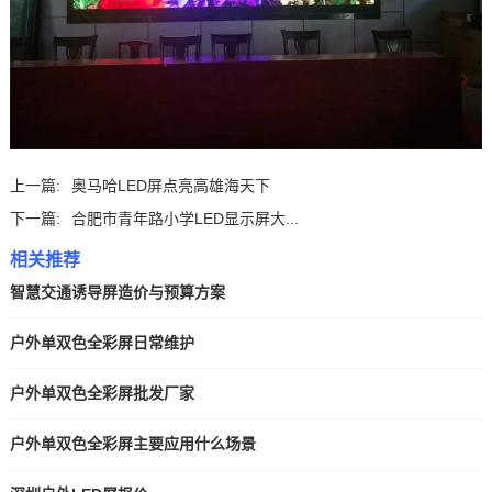
上一篇:
奥马哈LED屏点亮高雄海天下
下一篇:
合肥市青年路小学LED显示屏大...
相关推荐
智慧交通诱导屏造价与预算方案
户外单双色全彩屏日常维护
户外单双色全彩屏批发厂家
户外单双色全彩屏主要应用什么场景