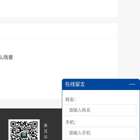
么场景
在线留言
姓名：
手机：
关
关
注
注
公
微