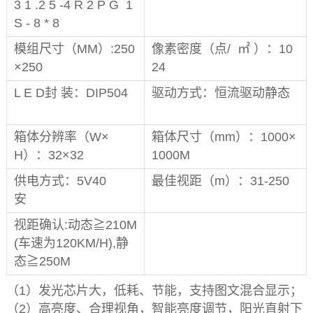
3 1 .2 5 -4 R 2 P G 1
S - 8 * 8
模组尺寸（MM）:250
像素密度（点/ ㎡ ）：10
×250
24
L E D封 装：DIP504
驱动方式：恒流驱动静态
箱体分辨率（W×
箱体尺寸（mm）：1000×
H）：32×32
1000M
供电方式：5V40
最佳视距（m）：31-250
安
视距确认:动态≧210M
(车速为120KM/H),静
态≧250M
（1）发光芯片大，低耗、节能，支持图文混合显示；
（2）高亮度、合理视角，智能亮度调节，阳光直射下