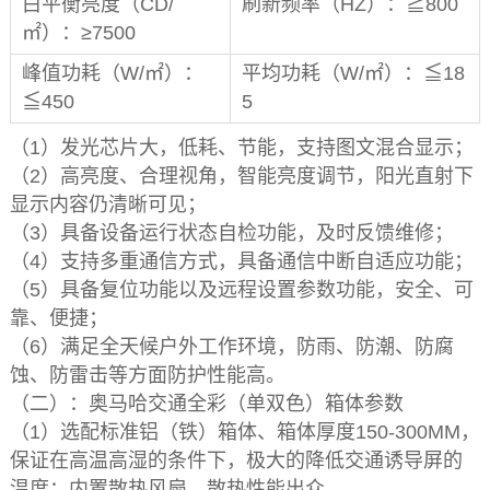
白平衡亮度（CD/
刷新频率（HZ）：≧800
㎡）：≥7500
峰值功耗（W/㎡）：
平均功耗（W/㎡）：≦18
≦450
5
（1）发光芯片大，低耗、节能，支持图文混合显示；
（2）高亮度、合理视角，智能亮度调节，阳光直射下
显示内容仍清晰可见；
（3）具备设备运行状态自检功能，及时反馈维修；
（4）支持多重通信方式，具备通信中断自适应功能；
（5）具备复位功能以及远程设置参数功能，安全、可
靠、便捷；
（6）满足全天候户外工作环境，防雨、防潮、防腐
蚀、防雷击等方面防护性能高。
（二）：奥马哈交通全彩（单双色）箱体参数
（1）选配标准铝（铁）箱体、箱体厚度150-300MM，
保证在高温高湿的条件下，极大的降低交通诱导屏的
温度；内置散热风扇，散热性能出众。