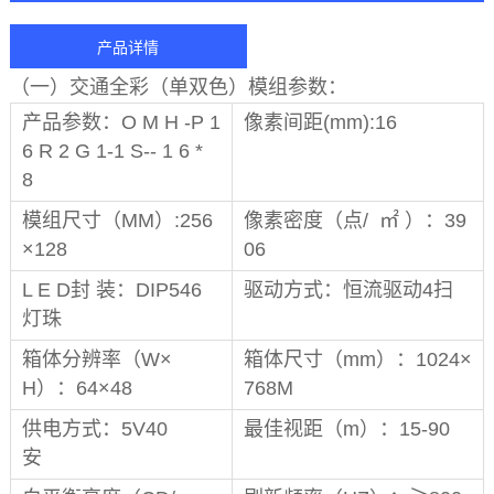
产品详情
（一）交通全彩（单双色）模组参数：
产品参数：O M H -P 1
像素间距(mm):16
6 R 2 G 1-1 S-- 1 6 *
8
模组尺寸（MM）:256
像素密度（点/ ㎡ ）：39
×128
06
L E D封 装：DIP546
驱动方式：恒流驱动4扫
灯珠
箱体分辨率（W×
箱体尺寸（mm）：1024×
H）：64×48
768M
供电方式：5V40
最佳视距（m）：15-90
安