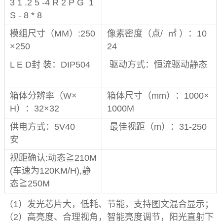
3 1 .2 5 -4 R 2 P G 1
S - 8 * 8
模组尺寸（MM）:250
像素密度（点/ ㎡ ）：10
×250
24
L E D封 装：DIP504
驱动方式：恒流驱动静态
箱体分辨率（W×
箱体尺寸（mm）：1000×
H）：32×32
1000M
供电方式：5V40
最佳视距（m）：31-250
安
视距确认:动态≧210M
(车速为120KM/H),静
态≧250M
（1）发光芯片大，低耗、节能，支持图文混合显示；
（2）高亮度、合理视角，智能亮度调节，阳光直射下