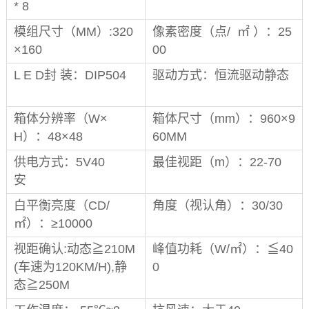
* 8
模组尺寸（MM）:320
像素密度（点/ ㎡ ）：25
×160
00
L E D封 装：DIP504
驱动方式：恒流驱动静态
箱体分辨率（W×
箱体尺寸（mm）：960×9
H）：48×48
60MM
供电方式：5V40
最佳视距（m）：22-70
安
白平衡亮度（CD/
角度（视认角）：30/30
㎡）：≥10000
视距确认:动态≧210M
峰值功耗（W/㎡）：≦40
(车速为120KM/H),静
0
态≧250M