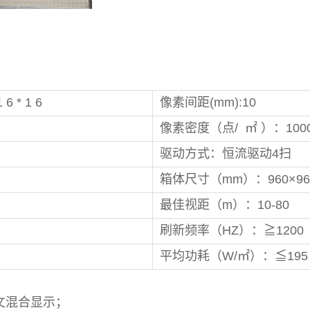
4 S- - 1 6 * 1 6
像素间距(mm):10
像素密度（点/ ㎡ ）：100
驱动方式：恒流驱动4扫
箱体尺寸（mm）：960×96
最佳视距（m）：10-80
刷新频率（HZ）：≧120
平均功耗（W/㎡）：≦195
文混合显示；