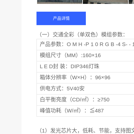
产品详情
（一）交通全彩（单双色）模组参数：
产品参数：O M H -P 1 0 R G B -
模组尺寸（MM）:160×16
L E D封 装：DIP346灯珠
箱体分辨率（W×H）：96×96
供电方式：5V40安
白平衡亮度（CD/㎡）：≥750
峰值功耗（W/㎡）：≦487
（1）发光芯片大，低耗、节能，支持图