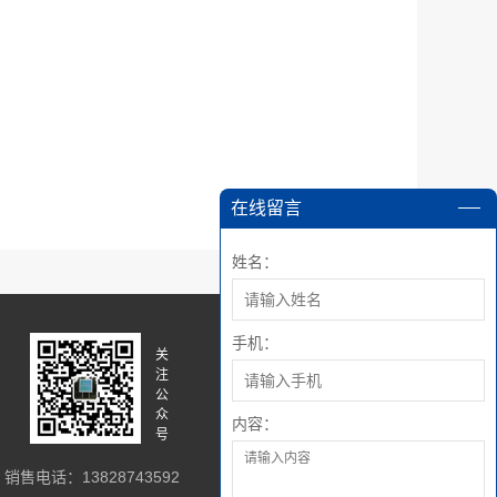
在线留言
姓名：
手机：
关
关
注
注
公
微
众
博
内容：
号
销售电话：13828743592