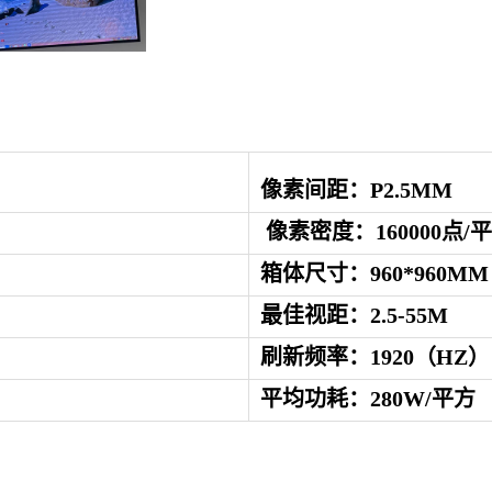
像素间距：
P2.5
MM
像素密度：
160000
点
/
箱体尺寸：
960
*
960
MM
最佳视距：
2.5-55
M
刷新频率：
1920
（
HZ）
平均功耗：
280
W/平方