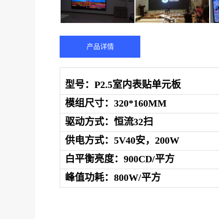
产品详情
型号：
P
2.5室内表贴单元板
模组
尺寸：
320
*
160
MM
驱动方式：恒流32扫
供电方式：
5V40安，200W
白平衡亮度：
9
00CD/平方
峰值功耗：
800
W/平方