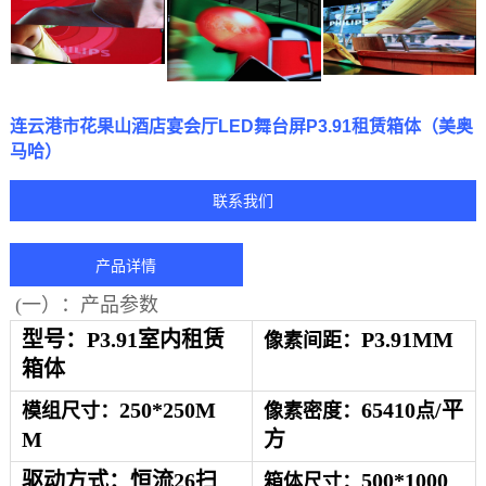
连云港市花果山酒店宴会厅LED舞台屏P3.91租赁箱体（美奥
马哈）
联系我们
产品详情
(一）：产品参数
型号：P
3.91室内租赁
P3.91
MM
像素间距：
箱体
250
*
250
M
65410
/平
模组
尺寸：
像素密度：
点
M
方
驱动方式：恒流26扫
500
*
1000
箱体尺寸：