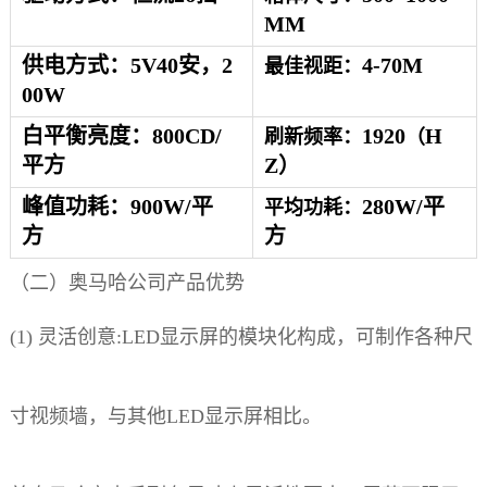
MM
供电方式：5V40安，2
4-70
M
最佳视距：
00W
白平衡亮度：
8
00CD/
1920
H
刷新频率：
（
平方
Z）
峰值功耗：
900
W/平
280
W/平
平均功耗：
方
方
（二）奥马哈公司产品优势
(1)
灵活创意:LED显示屏的模块化构成，可制作各种尺
寸视频墙，与其他LED显示屏相比。