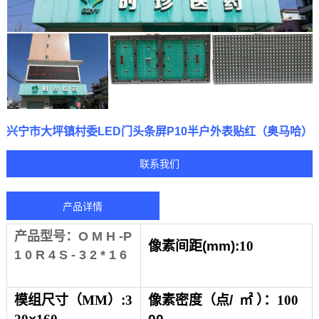
兴宁市大坪镇村委LED门头条屏P10半户外表贴红（奥马哈）
联系我们
产品详情
产品型号：O M H -P
像素间距
(mm):
10
1 0 R 4 S - 3 2 * 1 6
模组
尺寸
（
MM
）
:
3
像素
密
度（点
/
㎡
）
：
100