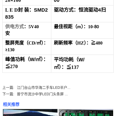
20
×
160
00
L E D
封 装：
SMD2
驱动方式：恒流驱动
4
扫
835
供电方式
：5V40
最佳视
距
（
）
：
10
m
-
80
安
整屏亮度
（
CD/
㎡
）
：
刷新频率
（
HZ
）
：
≧480
130
≥
峰值
功
耗
（
W
/
㎡
）
：
平均
功
耗
（
W
/
≦
270
㎡
）
：
≦
137
上一篇:
江门台山市华海二手车LED半户...
下一篇:
普宁市流沙中学LED门头条屏 ...
相关推荐