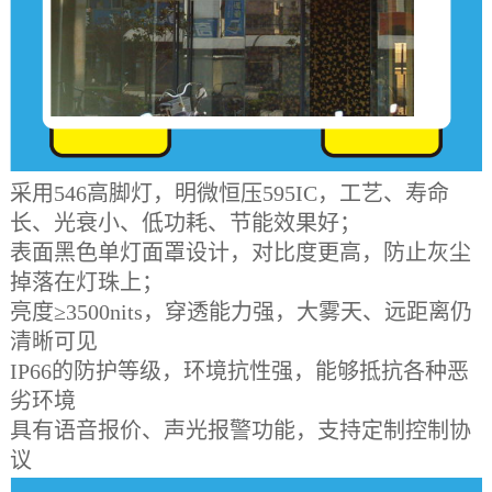
采用
546高脚灯，明微恒压595IC，
工艺、寿命
长、光衰小、低功耗、节能效果好
；
表面黑色
单灯
面罩设计，对比度更高
，
防止灰尘
掉落在灯珠上；
亮度
≥3500nits，穿透能力强，大雾天、远距离仍
清晰可见
IP66的防护等级，环境抗性强，能够抵抗各种恶
劣环境
具有语音报价、声光报警功能
，
支持定制控制协
议