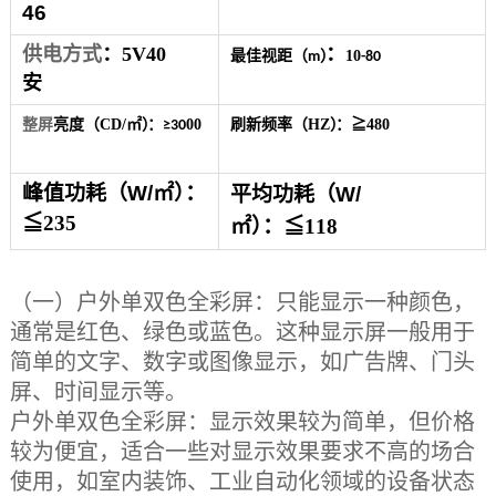
46
供电方式
：5V40
：
最佳视
距
（
）
10
m
-
80
安
整屏
亮度
（
CD/
㎡
）
：
00
刷新频率
（
HZ
）
：
≧
480
≥30
峰值
功
耗
（
W
/
㎡
）
：
平均
功
耗
（
W
/
≦
235
㎡
）
：
≦
118
（一）户外
单
双
色
全彩
屏：只能显示一种颜色，
通常是红色、绿色或蓝色。这种显示屏一般用于
简单的文字、数字或图像显示，如广告牌、门头
屏、时间显示等。
户外
单
双
色
全彩
屏：显示效果较为简单，但价格
较为便宜，适合一些对显示效果要求不高的场合
使用，如室内装饰、工业自动化领域的设备状态