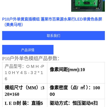
P10户外单黄直插模组 蓬莱市百果源水果行LED单黄色条屏
（美奥马哈）
联系我们
产品详情
P10
户外
单色模组产品参数：
产品型号：O M H -P
像素间距
(mm):
10
1 0 H Y 4 S - 3 2 * 1
6
模组
尺寸
（
MM
）
:
3
像素
密
度（点
/
㎡
）
：
100
20
×
160
00
L E D封 装：直插
5
驱动方式：恒压驱动
4
扫