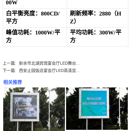
00W
白平衡亮度：
8
00CD/
刷新频率：
2880
（
H
平方
Z）
峰值功耗：
1000
W/平
平均功耗：
300
W/平
方
方
上一篇:
新余市北湖宾馆宴会厅LED舞台...
下一篇:
西安止园饭店宴会厅LED高清显...
相关推荐