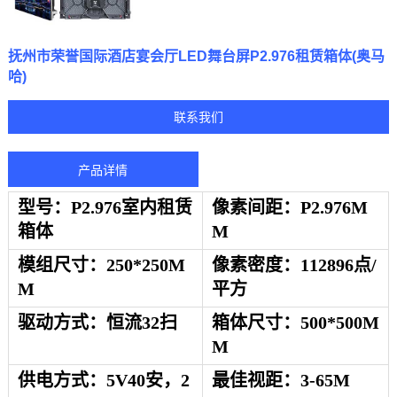
抚州市荣誉国际酒店宴会厅LED舞台屏P2.976租赁箱体(奥马
哈)
联系我们
产品详情
型号：P
2.976室内租赁
像素间距：
P2.976
M
箱体
M
模组
尺寸：
250
*
250
M
像素密度：
112896
点
/
M
平方
驱动方式：恒流32扫
箱体尺寸：
500
*
500
M
M
供电方式：
5V40安，2
最佳视距：
3-65
M