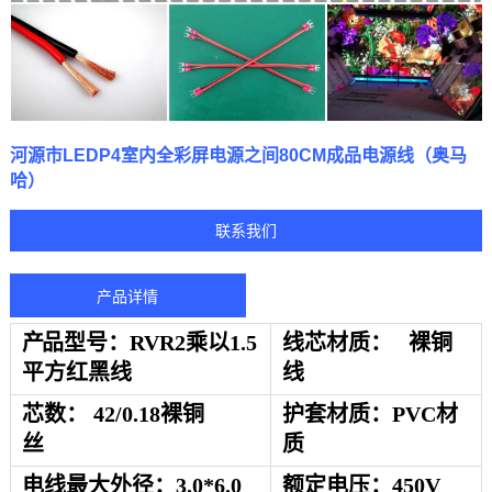
河源市LEDP4室内全彩屏电源之间80CM成品电源线（奥马
哈）
联系我们
产品详情
产
品
型号：
RVR2乘以1.5
线芯材质：
裸铜
平方红黑线
线
芯数：
42/0.18裸铜
护套材质：
PVC材
丝
质
电线最大外径：
3.0*6.0
额定电压：
450V