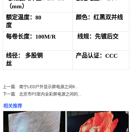
（mm）
额定温度：
80
颜色：
红黑双并线
度
每卷长度：
1
00
M/R
线规：
先镀后交
线径：
多股铜
产品认证：
CCC
丝
上一篇:
南宁LED户外显示屏电源之间8...
下一篇:
北京市P3室内全彩屏电源之间的...
相关推荐