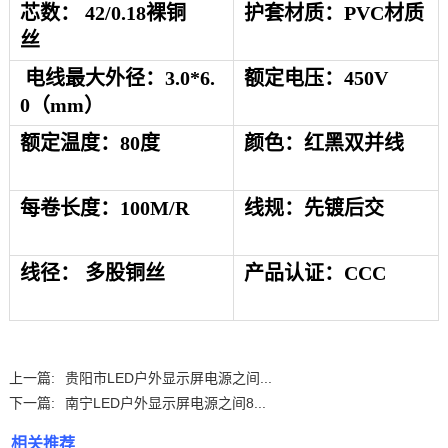
芯数：
42/0.18裸铜
护套材质：
PVC材质
丝
电线最大外径：
3.0*6.
额定电压：
450V
0（mm）
额定温度：
80度
颜色：
红黑双并线
每卷长度：
1
00
M/R
线规：
先镀后交
线径：
多股铜丝
产品认证：
CCC
上一篇:
贵阳市LED户外显示屏电源之间...
下一篇:
南宁LED户外显示屏电源之间8...
相关推荐