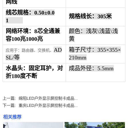
网线
线芯规格：0.50±0.0
规格线长：
305米
1
网络环境
：
8芯全通兼
颜色：浅灰
\浅蓝\浅
容100兆1000兆
黄
AD
箱子尺寸：355×355×
应用于：路由器、交换机、
SL/等
210mm
水晶头
：
固定耳护，对
成品外径：
5.5mm
折
180度不断
上一篇:
绵阳LED户外显示屏控制卡成品...
下一篇:
重庆LED户外显示屏控制卡成品...
相关推荐