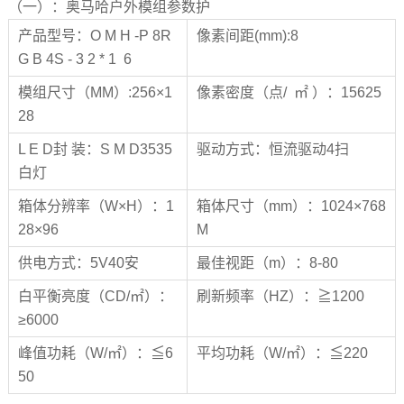
（一）：奥马哈户外模组参数护
产品型号：O M H -P 8R
像素间距(mm):8
G B 4S - 3 2 * 1 6
模组尺寸（MM）:256×1
像素密度（点/ ㎡ ）：15625
28
L E D封 装：S M D3535
驱动方式：恒流驱动4扫
白灯
箱体分辨率（W×H）：1
箱体尺寸（mm）：1024×768
28×96
M
供电方式：5V40安
最佳视距（m）：8-80
白平衡亮度（CD/㎡）：
刷新频率（HZ）：≧1200
≥6000
峰值功耗（W/㎡）：≦6
平均功耗（W/㎡）：≦220
50