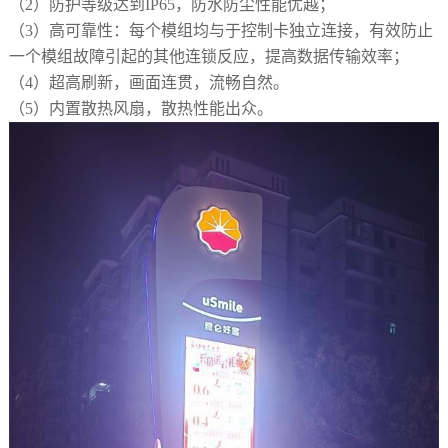
（2）
防护等级达到
IP65，防水防尘性能优越；
（3）
高可靠性：每个模组均与于控制卡独立连接，有效防止
一个模组故障引起的其他连锁反应，提高数据传输效率；
（4）
超高刷新，画面连贯，流畅自然。
（5）
内置散热风扇，散热性能出众。