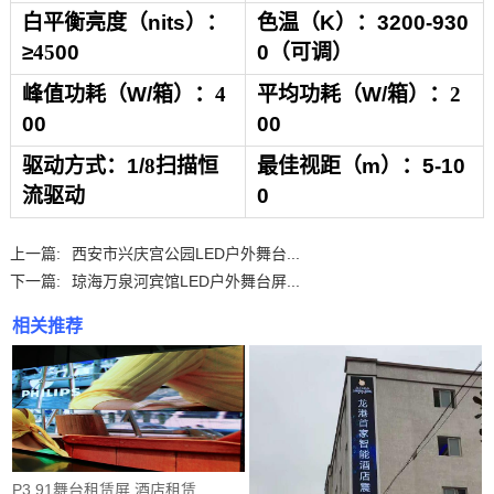
白平衡亮度（
nits
）
：
色温（
K
）
：
3200-930
≥
45
00
0
（可调）
峰值功耗（
W/
箱）
：
4
平均功耗（
W/
箱）
：
2
00
00
驱动方式
：
1/
8
扫描恒
最佳视距（
m
）
：
5-10
流驱动
0
上一篇:
西安市兴庆宫公园LED户外舞台...
下一篇:
琼海万泉河宾馆LED户外舞台屏...
相关推荐
P3.91舞台租赁屏 酒店租赁...