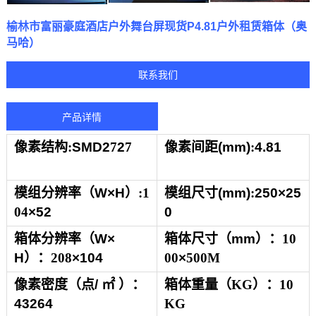
榆林市富丽豪庭酒店户外舞台屏现货P4.81户外租赁箱体（奥
马哈）
联系我们
产品详情
像素结构
:
SMD2
7
2
7
像素间距
(mm)
:
4.81
模组分辨率（
W×H
）
:1
模组尺寸
(mm)
:
250×25
04
×52
0
箱体
分辨率（
W×
箱体
尺寸（
mm
）
：
10
H
）
：
208
×104
00
×
500M
像素密度（点
/
㎡ ）
：
箱体重量（
KG
）：
10
43264
KG