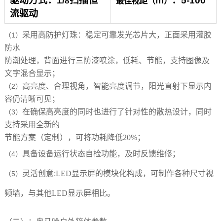
驱动方式
：
1/
8
扫描恒
m
：
5-100
最佳视距（
）
流驱动
采用高防护灯珠：稳定可靠
发光芯片大
，正面采用灌胶
（1）
防水
防潮处理，背面进行三防漆喷涂，
低耗、节能，支持图像及
文字混合显示；
高亮度、合理视角，智能亮度调节，阳光直射下显示内
（2）
容仍清晰可见；
在确保高亮度的同时也进行了针对性的散热设计，同时
（3）
支持采用全新的
节能方案（定制），可将功耗降低20%；
具备设备运行状态自检功能，及时反馈维修；
（4）
灵活创意:LED显示屏的模块化构成，可制作各种尺寸视
（5）
频墙，与其他LED显示屏相比。