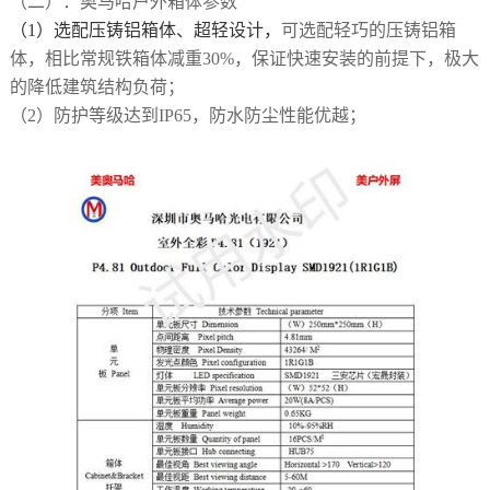
（二）
：
奥马哈户外箱体
参数
（1）
选配压铸铝箱体、超轻设计
，
可选配轻巧的压铸铝箱
体，相比常规铁箱体减重
30%，保证快速安装的前提下，极大
的降低建筑结构负荷
；
（2）
防护等级达到
IP65，防水防尘性能优越；