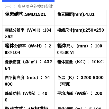
（一）：奥马哈户外模组参数
像素结构
:
SMD1921
(mm)
:
4.81
像素间距
W×H
:104
(mm)
:
250×250
模组分辨率（
）
模组尺寸
×52
箱体
W×H
：
2
箱体
mm
：
100
分辨率（
）
尺寸（
）
08
×104
0
×
500M
/
：
432
KG
10
KG
像素密度（点
㎡ ）
箱体重量（
）：
64
nits
：
≥
4
K
：
3200-9300
白平衡亮度（
）
色温（
）
0
00
（可调）
W/
：
4
0
W/
：
2
00
峰值功耗（
箱）
平均功耗（
箱）
0