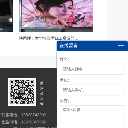
陕西理工大学会议室LED高清显...
在线留言
姓名：
手机：
关
关
注
注
公
微
众
博
内容：
号
销售电话：13828743592
售后电话：18676367682