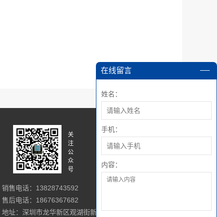
在线留言
姓名：
手机：
关
关
注
注
公
微
众
博
内容：
号
销售电话：13828743592
售后电话：18676367682
地址：深圳市龙华新区观湖街新田公坑廊工业区39号四楼