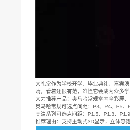
大礼堂作为学校开学、毕业典礼、嘉宾演
睛，看着还很有范，难怪它会成为众多学
大力推荐产品：奥马哈常规室内全彩屏、
奥马哈常规
可选点间距：P3、P4、P5、P
高清系列可选点间距：P1.5、P1.8、P1.9
推荐理由：支持主动式3D显示，立体感