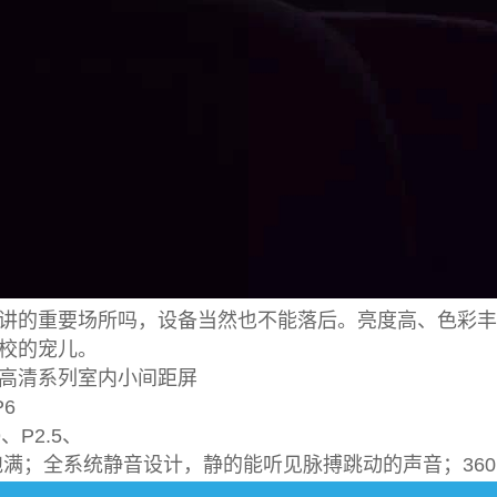
讲的重要场所吗，设备当然也不能落后。亮度高、色彩丰
校的宠儿。
高清系列室内小间距屏
6
、P2.5、
饱满；全系统静音设计，静的能听见脉搏跳动的声音；36