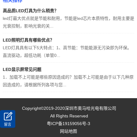
相关推荐
高品质LED灯具为什么稍贵？
led灯最大优点就是节能和耐用，节能是led芯片本质特性，耐用主要是
光衰控制，影响光衰的关...
LED照明灯具有哪些优点？
LED灯具具有以下5大特点：1、高节能：节能能源无污染即为环保。
直流驱动，超低功耗（单管0...
LED显示屏常见问题
1．加载不上可能是哪些原因造成的？加载不上可能是由于以下几种原
因造成的，请根据所列各项与您...
Copyright©2019-2020
深圳市奥马哈光电有限公司
All Rights Reserved
粤ICP备19159056号-3
留言
网站地图