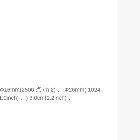
mm(2500 点 /m 2) 、 Φ26mm( 1024
h) 、) 3.0cm(1.2inch) 、