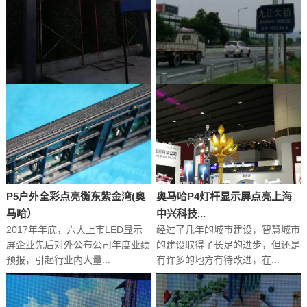
奥马哈LED户外显示屏助力疫情
疫情防控与城市运转并行的 “深
期间智...
圳路径
2020年春节期间，一场突如其来
由于地缘经济等因素，深圳是输入
的新型冠状病毒感染肺炎疫情迅速
性病例较多的城市之一。人口密度
向全国蔓延，疫情打断了...
高、外来人口多给深圳带来...
P5户外全彩点亮衡东紫金湾(奥
奥马哈P4灯杆显示屏点亮上海
马哈）
中兴科技...
2017年年底，六大上市LED显示
经过了几年的城市建设，智慧城市
屏企业先后对外公布公司年度业绩
的建设取得了长足的进步，但还是
预报，引起行业内大量...
有许多的地方有待改进，在...