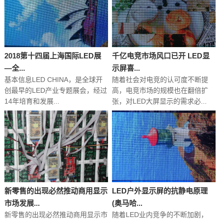
2018第十四届上海国际LED展
千亿电竞市场风口已开 LED显
—全...
示屏喜...
基本信息LED CHINA，是全球开
随着社会对电竞的认可度不断提
创最早的LED产业专题展会，经过
高，电竞市场的规模也在翻倍扩
14年培育和发展...
张，对LED大屏显示的需求必...
新零售的出现必然推动商用显示
LED户外显示屏的抗静电原理
市场发展...
(奥马哈...
新零售的出现必然推动商用显示市
随着LED业内竞争的不断加剧，