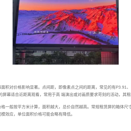
积对价格影响显著。点间距，即像素点之间的距离，常见的有P3.91、P4
的屏幕适合近距离观看，常用于高 端演出或对画质要求苛刻的活动，其租赁价
一般按平方米计算，面积越大，总价自然越高。常规租赁屏的箱体尺寸多为50
规模效应，单位面积价格可能会略有降低。