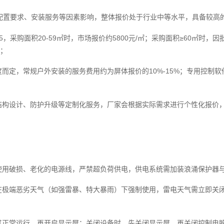
、配置要求、安装服务等因素影响，整体报价处于行业中等水平，具备较高
，采购面积20-59㎡时，市场报价约5800元/㎡；采购面积≥60㎡时，
；
而定，常规户外安装的服务费用约为屏体报价的10%-15%；专用控制
结构设计、防护升级等定制化服务，厂家会根据实际需求进行个性化报价
使用破损、老化的电源线，严禁超负荷供电，供电系统需加装浪涌保护器
在极端恶劣天气（如强雷暴、特大暴雨）下强制使用，雷电天气需立即关
其正常运行，再开启显示屏；关闭设备时，先关闭显示屏，再关闭控制电