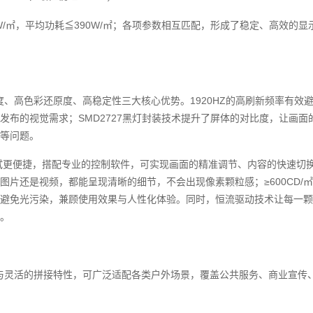
0W/㎡，平均功耗≦390W/㎡；各项参数相互匹配，形成了稳定、高效
晰度、高色彩还原度、高稳定性三大核心优势。1920HZ的高刷新频率有
发布的视觉需求；SMD2727黑灯封装技术提升了屏体的对比度，让画
等问题。
更便捷，搭配专业的控制软件，可实现画面的精准调节、内容的快速切换与
图片还是视频，都能呈现清晰的细节，不会出现像素颗粒感；≥600CD/
避免光污染，兼顾使用效果与人性化体验。同时，恒流驱动技术让每一颗
。
力与灵活的拼接特性，可广泛适配各类户外场景，覆盖公共服务、商业宣传