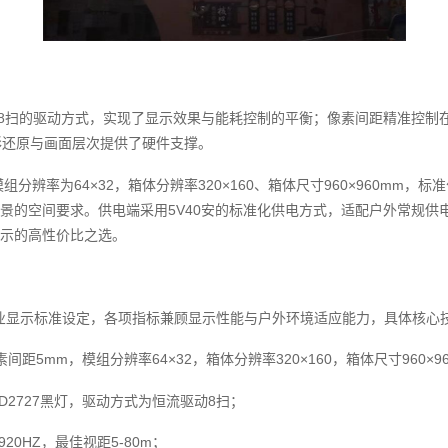
驱动8扫的驱动方式，实现了显示效果与能耗控制的平衡；像素间距精准控制
色彩还原与画面层次提供了硬件支撑。
辨率为64×32，箱体分辨率320×160、箱体尺寸960×960mm
景的空间要求。供电端采用5V40安的标准化供电方式，适配户外常规供
示的高性价比之选。
专业显示标准设定，各项指标兼顾显示性能与户外环境适应能力，具体核心
像素间距5mm，模组分辨率64×32，箱体分辨率320×160，箱体尺寸960×9
MD2727黑灯，驱动方式为恒流驱动8扫；
20HZ，最佳视距5-80m；