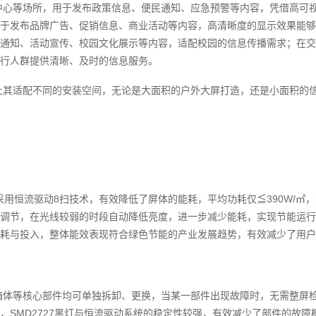
中心等场所，用于发布政策信息、便民通知、应急预警等内容，凭借高可
于发布品牌广告、促销信息、商业活动等内容，高清晰度的显示效果能够
通知、活动宣传、校园文化展示等内容，适配校园的信息传播需求；在交
行人群提供清晰、及时的信息服务。
让其适配不同的安装空间，无论是大面积的户外大屏打造，还是小面积的
采用恒流驱动8扫技术，有效降低了屏体的能耗，平均功耗仅≦390W/㎡，
调节，在光线较弱的时段自动降低亮度，进一步减少能耗，实现节能运行。
耗与投入，整体能效表现符合绿色节能的产业发展趋势，有效减少了用户
箱体等核心部件均可单独拆卸、更换，当某一部件出现故障时，无需整屏
，SMD2727黑灯与恒流驱动系统的稳定性较强，有效减少了部件的故障