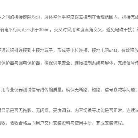
体之间的拼接缝隙均匀，屏体整体平整度误差控制在合理范围内，拼接完
与弱电平行间距不小于30cm，交叉时采用90度直角交叉，避免电磁干扰
通过铜排连接到主接地端子，形成等电位连接，接地电阻≤4Ω，有效释
涌保护器与漏电保护器，确保供电安全；连接控制系统与屏体，完成信号
，用专业仪器测试信号线传输质量，确保无断路、短路、信号衰减等问题
面显示是否无拖影、无闪烁，亮度调节、内容切换等功能是否正常，连续试
验收，验收合格后向用户交付安装资料与使用手册，完成安装流程。