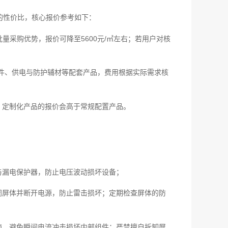
的性价比，核心报价参考如下：
因批量采购优势，报价可降至5600元/㎡左右；若用户对核
软件、供电与防护辅材等配套产品，费用根据实际需求核
，定制化产品的报价会高于常规配置产品。
与漏电保护器，防止电压波动损坏设备；
闭屏体并断开电源，防止雷击损坏；定期检查屏体的防
脑，避免瞬间电流冲击损坏内部组件；严禁擅自拆卸屏