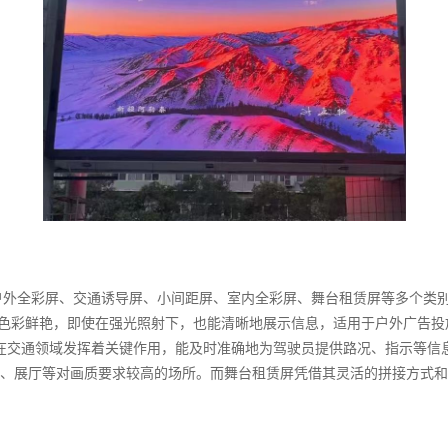
外全彩屏、交通诱导屏、小间距屏、室内全彩屏、舞台租赁屏等多个类别。在
、色彩鲜艳，即使在强光照射下，也能清晰地展示信息，适用于户外广告投
1等规格。其在交通领域发挥着关键作用，能及时准确地为驾驶员提供路况、指
、展厅等对画质要求较高的场所。而舞台租赁屏凭借其灵活的拼接方式和