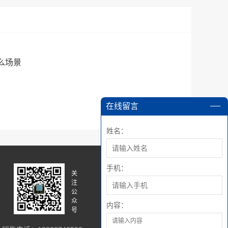
么场景
在线留言
姓名：
手机：
关
关
注
注
公
微
众
博
内容：
号