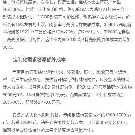
等，色彩还原度高、寿命长，稳定性佳，但成本比国产芯片高出
20%-30%。封装工艺也影响价格，常见的SMD表贴2121灯珠三合一
封装成本相对低，而COB封装在防护性能、散热等方面表现优异，价
格会有15%左右的上浮。刷新率与亮度同样关联成本，3840Hz高刷新
率模组较1920Hz产品价格高10%-20%。户外环境下，需2000尼特以
上高亮度保证可视性，这比室内800-1000尼特亮度的屏体成本要增加
30%。
定制化需求增添额外成本
当项目有异形结构设计需求，像弧形、圆柱、波浪形等非标造
型，会产生额外费用。要进行开模制作特殊结构件，以及投入结构设
计人力成本。以直径3米的圆柱屏为例，假设P2.5型号基础屏体成本约
8000元/㎡，15㎡屏体费用12万元，而曲面拼接工艺会使成本增加
20%-30%，即额外2.4-3.6万元。
安装方式优化也影响价格。传统钢结构安装成本约1200-1500元/
㎡。若采用磁吸式、粘贴式等柔性安装方案，可节省30%安装费用，
但前提是要评估墙体承重与平整度是否满足条件。