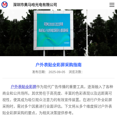
深圳市奥马哈光电有限公司
户外表贴全彩屏采购指南
发布日期：
2025-09-05
浏览次数：
户外表贴全彩屏
作为现代广告传播的重要工具，逐渐融入了各种
商业和公共场所。其优势在于高亮度、丰富的色彩表现以及远距离可
视性，使其成为吸引观众注意力的有效宣传装置。在进行户外全彩屏
采购时，需对多个因素进行全面评估。下文将从多个维度探讨户外表
贴全彩屏采购的要点，为相关决策提供参考。