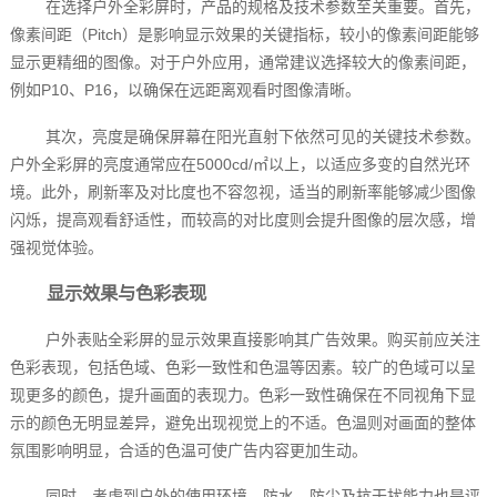
在选择户外全彩屏时，产品的规格及技术参数至关重要。首先，
像素间距（Pitch）是影响显示效果的关键指标，较小的像素间距能够
显示更精细的图像。对于户外应用，通常建议选择较大的像素间距，
例如P10、P16，以确保在远距离观看时图像清晰。
其次，亮度是确保屏幕在阳光直射下依然可见的关键技术参数。
户外全彩屏的亮度通常应在5000cd/㎡以上，以适应多变的自然光环
境。此外，刷新率及对比度也不容忽视，适当的刷新率能够减少图像
闪烁，提高观看舒适性，而较高的对比度则会提升图像的层次感，增
强视觉体验。
显示效果与色彩表现
户外表贴全彩屏的显示效果直接影响其广告效果。购买前应关注
色彩表现，包括色域、色彩一致性和色温等因素。较广的色域可以呈
现更多的颜色，提升画面的表现力。色彩一致性确保在不同视角下显
示的颜色无明显差异，避免出现视觉上的不适。色温则对画面的整体
氛围影响明显，合适的色温可使广告内容更加生动。
同时，考虑到户外的使用环境，防水、防尘及抗干扰能力也是评