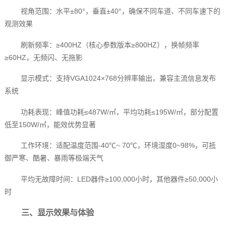
视角范围：水平±80°，垂直±40°，确保不同车道、不同车速下的
观测效果
刷新频率：≥400HZ（核心参数版本≥800HZ），换帧频率
≥60HZ，无频闪、无拖影
显示模式：支持VGA1024×768分辨率输出，兼容主流信息发布
系统
功耗表现：峰值功耗≤487W/㎡，平均功耗≤195W/㎡，部分配置
低至150W/㎡，能效优势显著
工作环境：适配温度范围-40℃~ 70℃，环境湿度0~98%，可抵
御严寒、酷暑、暴雨等极端天气
平均无故障时间：LED器件≥100,000小时，其他器件≥50,000小
时
三、显示效果与体验