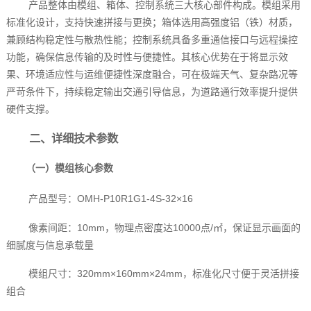
产品整体由模组、箱体、控制系统三大核心部件构成。模组采用
标准化设计，支持快速拼接与更换；箱体选用高强度铝（铁）材质，
兼顾结构稳定性与散热性能；控制系统具备多重通信接口与远程操控
功能，确保信息传输的及时性与便捷性。其核心优势在于将显示效
果、环境适应性与运维便捷性深度融合，可在极端天气、复杂路况等
严苛条件下，持续稳定输出交通引导信息，为道路通行效率提升提供
硬件支撑。
二、详细技术参数
（一）模组核心参数
产品型号：OMH-P10R1G1-4S-32×16
像素间距：10mm，物理点密度达10000点/㎡，保证显示画面的
细腻度与信息承载量
模组尺寸：320mm×160mm×24mm，标准化尺寸便于灵活拼接
组合