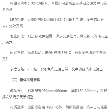
模组分辨率：32×16像素，单模组可清晰显示基础交通文字与简
易图形
LED封装：采用DIP546高脚灯或347高脚灯封装，发光芯片更
大，光效更高
像素组成：1红1绿双色配置，满足交通信号、警示提示等核心显
示需求
驱动方式：恒流驱动，搭配4扫描明微IC，确保发光均匀性与稳
定性
灰度等级：256级，实现色彩过渡自然，文字边缘清晰无锯齿
（二）箱体关键参数
箱体尺寸：标准配置960mm×960mm，厚度150-300mm，可根
据安装场景灵活调整
材质选择：选配标准铝（铁）箱体，兼顾抗腐蚀、抗冲击与轻量