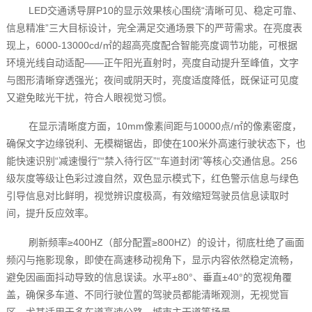
LED交通诱导屏P10的显示效果核心围绕“清晰可见、稳定可靠、
信息精准”三大目标设计，完全满足交通场景下的严苛需求。在亮度表
现上，6000-13000cd/㎡的超高亮度配合智能亮度调节功能，可根据
环境光线自动适配——正午阳光直射时，亮度自动提升至峰值，文字
与图形清晰穿透强光；夜间或阴天时，亮度适度降低，既保证可见度
又避免眩光干扰，符合人眼视觉习惯。
在显示清晰度方面，10mm像素间距与10000点/㎡的像素密度，
确保文字边缘锐利、无模糊锯齿，即使在100米外高速行驶状态下，也
能快速识别“减速慢行”“禁入待行区”“车道封闭”等核心交通信息。256
级灰度等级让色彩过渡自然，双色显示模式下，红色警示信息与绿色
引导信息对比鲜明，视觉辨识度极高，有效缩短驾驶员信息读取时
间，提升反应效率。
刷新频率≥400HZ（部分配置≥800HZ）的设计，彻底杜绝了画面
频闪与拖影现象，即使在高速移动视角下，显示内容依然稳定流畅，
避免因画面抖动导致的信息误读。水平±80°、垂直±40°的宽视角覆
盖，确保多车道、不同行驶位置的驾驶员都能清晰观测，无视觉盲
区，尤其适用于多车道高速公路、城市主干道等场景。