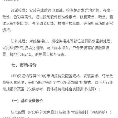
调试校准：安装完成后通电调试，检查整屏发光均匀性、亮度一
致性、色彩准确性，通过控制软件校准像素点，修复死点、暗点；测
试远程控制功能、亮度调节功能、故障自检功能，确保所有功能正常
运行。
防护处理：对线路接口、螺栓连接处等部位进行防水密封处理，
采用硅胶密封胶填充缝隙，防止雨水渗入；户外安装需加装防雷装
置，接地电阻≤4Ω，避免雷击损坏设备。
七、市场报价
LED交通诱导屏P10的市场报价受配置规格、安装需求、订单数
量等因素影响，采用“基础报价 个性化配置加价”的模式，以下为行业
常规报价范围（仅供参考，具体报价需结合实际需求核算）：
（一）基础设备报价
标准配置（P10户外双色模组 铝箱体 常规控制卡 IP65防护）：