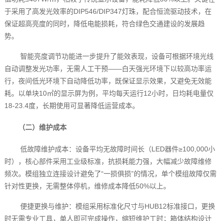
于采用了高发光效率的DIP546/DIP347灯珠，配合恒流驱动技术，在
保证超高亮度的同时，降低电能损耗，符合绿色交通建设的发展趋
势。
智能亮度调节功能进一步提升了能效表现，设备可根据环境光线
自动调整发光功率，无需人工干预——白天强光环境下以较高功率运
行，夜间低光环境下自动降低功率，既保证显示效果，又避免无效能
耗。以单块10㎡的显示屏为例，平均每天运行12小时，日均耗电量仅
18-23.4度，长期使用可显著降低运营成本。
（二）维护成本
低故障维护成本：设备平均无故障时间长（LED器件≥100,000小
时），核心部件采用工业级标准，抗损耗能力强，大幅减少故障维修
频次。模组独立连接设计避免了“一损俱损”的情况，单个模组故障仅需
针对性更换，无需整体停机，维修成本降低50%以上。
便捷更换与维护：模组采用标准化尺寸与HUB12标准接口，更换
时无需专业工具，单人即可完成操作，缩短维护工时；箱体结构设计