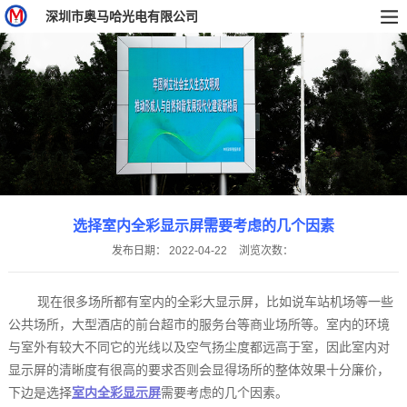
深圳市奥马哈光电有限公司
选择室内全彩显示屏‍需要考虑的几个因素
发布日期：
2022-04-22
浏览次数：
现在很多场所都有室内的全彩大显示屏，比如说车站机场等一些
公共场所，大型酒店的前台超市的服务台等商业场所等。室内的环境
与室外有较大不同它的光线以及空气扬尘度都远高于室，因此室内对
显示屏的清晰度有很高的要求否则会显得场所的整体效果十分廉价，
下边是选择
室内全彩显示屏
‍需要考虑的几个因素。