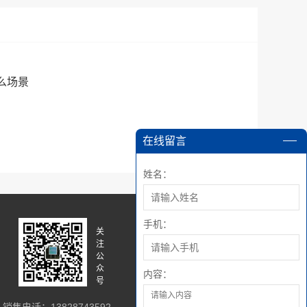
么场景
在线留言
姓名：
手机：
关
关
注
注
公
微
众
博
内容：
号
销售电话：13828743592