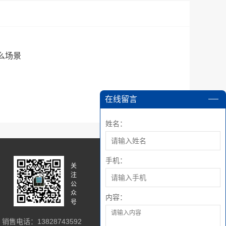
么场景
在线留言
姓名：
手机：
关
关
注
注
公
微
众
博
内容：
号
销售电话：13828743592