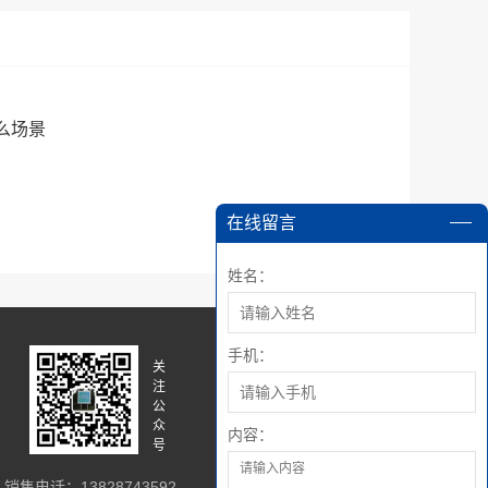
么场景
在线留言
姓名：
手机：
关
关
注
注
公
微
众
博
内容：
号
销售电话：13828743592