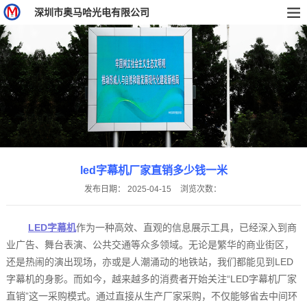
深圳市奥马哈光电有限公司
led字幕机厂家直销多少钱一米
发布日期：
2025-04-15
浏览次数：
LED字幕机
作为一种高效、直观的信息展示工具，已经深入到商
业广告、舞台表演、公共交通等众多领域。无论是繁华的商业街区，
还是热闹的演出现场，亦或是人潮涌动的地铁站，我们都能见到LED
字幕机的身影。而如今，越来越多的消费者开始关注“LED字幕机厂家
直销”这一采购模式。通过直接从生产厂家采购，不仅能够省去中间环