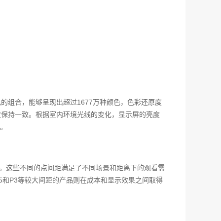
的组合，能够呈现出超过1677万种颜色，色彩还原度
度保持一致。根据室内环境光线的变化，显示屏的亮度
。
多种点间距。这些不同的点间距满足了不同场景和距离下的观看需
.5和P3等较大间距的产品则在成本和显示效果之间取得