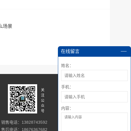
么场景
在线留言
姓名：
手机：
关
关
注
注
公
微
众
博
内容：
号
销售电话：13828743592
售后电话：18676367682