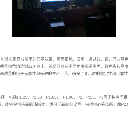
珠，能够实现高分辨率的显示效果，画面细腻、清晰。通过红、绿、蓝三基色
垂直视角均达到120°以上，观众可以从不同角度观看画面，且色彩和亮
高质量的电子元器件和先进的生产工艺，确保了显示屏的稳定性和可靠性
包括P1.25、P1.53、P1.667、P1.86、P2、P2.5、P3等
离观看，能够提供极高的清晰度，适用于高端会议室、指挥中心等场所；而P2