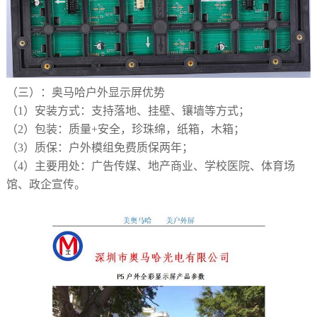
（三）
：奥马哈户外显示屏优势
（1）
安装方式：支持落地、挂壁、镶墙等方式；
（2）
包装：质量
+安全，珍珠绵，纸箱，木箱；
（3）
质保：户外模组免费质保两年；
（4）
主要用处：广告传媒、地产商业、学校医院、体育场
馆、政企宣传。