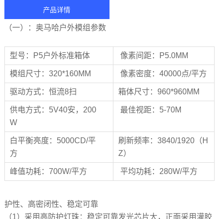
产品详情
（一）：奥马哈户外模组参数
型号：P5户外标准箱体
像素间距：P5.0MM
模组尺寸：320*160MM
像素密度：40000点/平方
驱动方式：恒流8扫
箱体尺寸：960*960MM
供电方式：5V40安，200
最佳视距：5-70M
W
白平衡亮度：5000CD/平
刷新频率：3840/1920（H
方
Z）
峰值功耗：700W/平方
平均功耗：280W/平方
护性、高密闭性、稳定可靠
（1）采用高防护灯珠：稳定可靠发光芯片大，正面采用灌胶