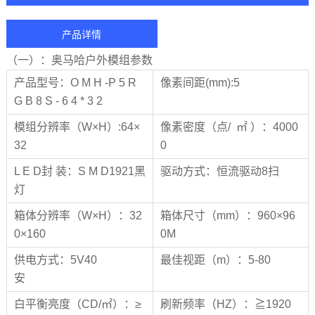
产品详情
（一）：奥马哈户外模组参数
产品型号：O M H -P 5 R
像素间距(mm):5
G B 8 S - 6 4 * 3 2
模组分辨率（W×H）:64×
像素密度（点/ ㎡ ）：4000
32
0
L E D封 装：S M D1921黑
驱动方式：恒流驱动8扫
灯
箱体分辨率（W×H）：32
箱体尺寸（mm）：960×96
0×160
0M
供电方式：5V40
最佳视距（m）：5-80
安
白平衡亮度（CD/㎡）：≥
刷新频率（HZ）：≧1920