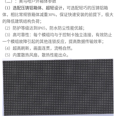
（二）
：
奥马哈户外箱体
参数
（1）
选配压铸铝箱体、超轻设计
，
可选配轻巧的压铸铝箱
体，相比常规铁箱体减重
30%，保证快速安装的前提下，极大
的降低建筑结构负荷
；
（2）
防护等级达到
IP65，防水防尘性能优越；
（3）
高可靠性：每个模组均与于控制卡独立连接，有效防止
一个模组故障引起的其他连锁反应，提高数据传输效率；
（4）
超高刷新，画面连贯，流畅自然。
（5）
内置散热风扇，散热性能出众。