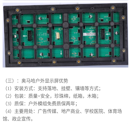
（三）
：奥马哈户外显示屏优势
（1）
安装方式：支持落地、挂壁、镶墙等方式；
（2）
包装：质量
+安全，珍珠绵，纸箱，木箱；
（3）
质保：户外模组免费质保两年；
（4）
主要用处：广告传媒、地产商业、学校医院、体育场
馆、政企宣传。