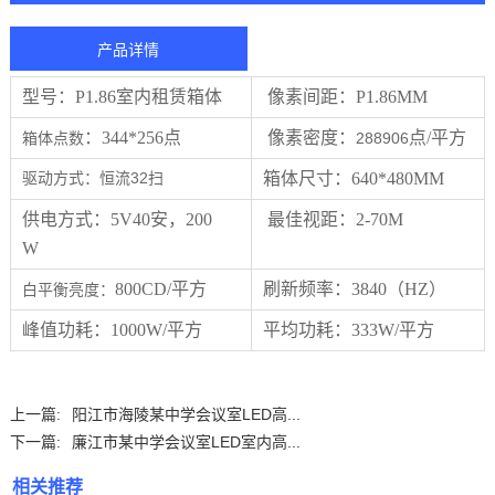
产品详情
型号：
P
1.86室内租赁箱体
像素间距：
P1.86
MM
：344
*256点
像素密度：
点
/平方
288906
箱体点数
32扫
箱体尺寸：64
0
*
480
MM
驱动方式：恒流
供电方式：
5V40安，200
最佳视距：
2-70
M
W
8
00CD/平方
刷新频率：
3840
（
HZ）
白平衡亮度：
峰值功耗：
1000
W/平方
平均功耗：
333
W/平方
上一篇:
阳江市海陵某中学会议室LED高...
下一篇:
廉江市某中学会议室LED室内高...
相关推荐